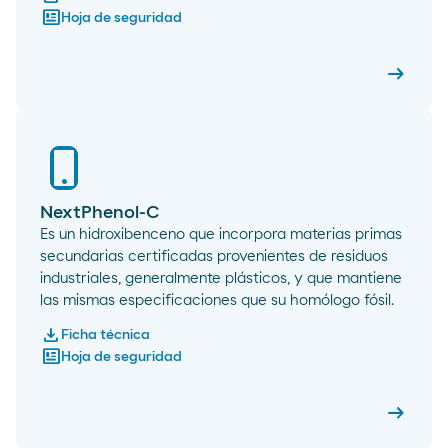
newsmode
Hoja de seguridad
arrow_right_alt
NextPhe
NextPhenol-C
Es un hidroxibenceno que incorpora materias primas
secundarias certificadas provenientes de residuos
industriales, generalmente plásticos, y que mantiene
las mismas especificaciones que su homólogo fósil.
download
Ficha técnica
newsmode
Hoja de seguridad
arrow_right_alt
NextPhe