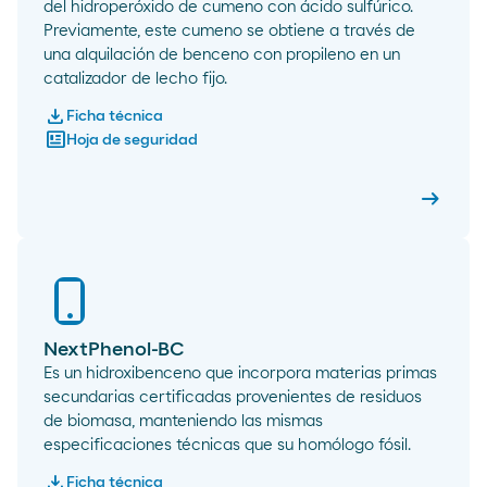
del hidroperóxido de cumeno con ácido sulfúrico.
Previamente, este cumeno se obtiene a través de
una alquilación de benceno con propileno en un
catalizador de lecho fijo.
download
Ficha técnica
newsmode
Hoja de seguridad
arrow_right_alt
Fenol 9
NextPhenol-BC
Es un hidroxibenceno que incorpora materias primas
secundarias certificadas provenientes de residuos
de biomasa, manteniendo las mismas
especificaciones técnicas que su homólogo fósil.
download
Ficha técnica