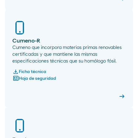
Cumeno
Cumeno-R
Cumeno que incorpora materias primas renovables
certificadas y que mantiene las mismas
especificaciones técnicas que su homólogo fósil.
download
Ficha técnica
newsmode
Hoja de seguridad
arrow_right_alt
Cumeno