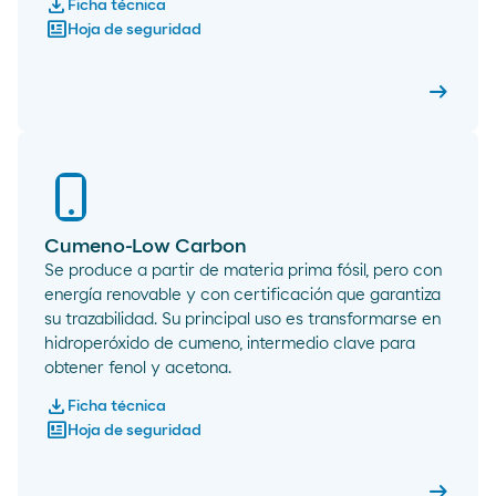
download
Ficha técnica
newsmode
Hoja de seguridad
arrow_right_alt
Cumen
Cumeno-Low Carbon
Se produce a partir de materia prima fósil, pero con
energía renovable y con certificación que garantiza
su trazabilidad. Su principal uso es transformarse en
hidroperóxido de cumeno, intermedio clave para
obtener fenol y acetona.
download
Ficha técnica
newsmode
Hoja de seguridad
arrow_right_alt