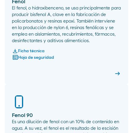
Fenol
El fenol, o hidroxibenceno, se usa principalmente para
producir bisfenol A, clave en la fabricación de
policarbonatos y resinas epoxi. También interviene
en la producción de nylon 6, resinas fenólicas y se
emplea en aislamientos, recubrimientos, fármacos,
desinfectantes y aditivos alimenticios.
download
Ficha técnica
newsmode
Hoja de seguridad
arrow_right_alt
Fenol
Fenol 90
Es una dilución de fenol con un 10% de contenido en
agua. A su vez, el fenol es el resultado de la escisión