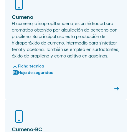
Cumeno
El cumeno, o isopropilbenceno, es un hidrocarburo
aromático obtenido por alquilación de benceno con
propileno. Su principal uso es la producción de
hidroperóxido de cumeno, intermedio para sintetizar
fenol y acetona. También se emplea en surfactantes,
óxido de propileno y como aditivo en gasolinas.
download
Ficha técnica
newsmode
Hoja de seguridad
arrow_right_alt
Cumen
Cumeno-BC