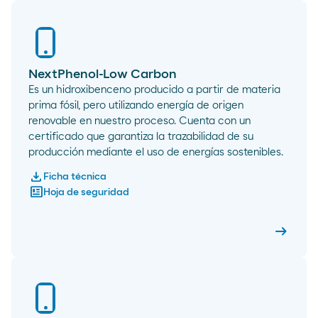
NextPhenol-Low Carbon
Es un hidroxibenceno producido a partir de materia
prima fósil, pero utilizando energía de origen
renovable en nuestro proceso. Cuenta con un
certificado que garantiza la trazabilidad de su
producción mediante el uso de energías sostenibles.
download
Ficha técnica
newsmode
Hoja de seguridad
arrow_right_alt
NextPhe