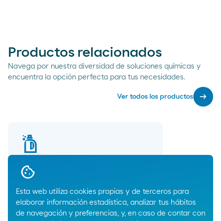
Productos relacionados
Navega por nuestra diversidad de soluciones químicas y
encuentra la opción perfecta para tus necesidades.
arrow_right_alt
Ver todos los productos
Petresul 550
Ácido sulfónico (LABSA) de bajo 2-
fenilo, producido mediante tecnología
Detal® Flex.
Esta web utiliza cookies propias y de terceros para
arrow_right_alt
elaborar información estadística, analizar tus hábitos
de navegación y preferencias, y, en caso de contar con