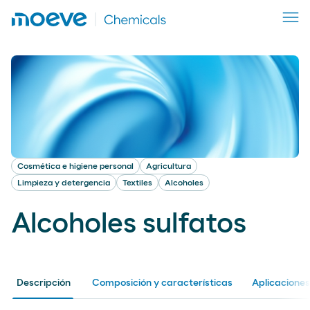
Cosmética e higiene personal
Agricultura
Limpieza y detergencia
Textiles
Alcoholes
Alcoholes sulfatos
Descripción
Composición y características
Aplicaciones