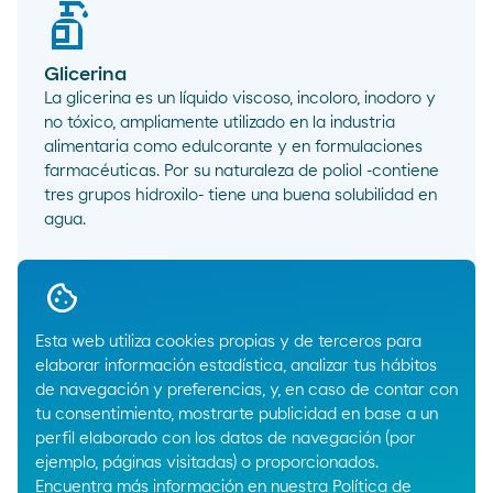
Glicerina
La glicerina es un líquido viscoso, incoloro, inodoro y
no tóxico, ampliamente utilizado en la industria
alimentaria como edulcorante y en formulaciones
farmacéuticas. Por su naturaleza de poliol -contiene
tres grupos hidroxilo- tiene una buena solubilidad en
agua.
arrow_right_alt
Glicerin
Esta web utiliza cookies propias y de terceros para
elaborar información estadística, analizar tus hábitos
de navegación y preferencias, y, en caso de contar con
tu consentimiento, mostrarte publicidad en base a un
perfil elaborado con los datos de navegación (por
ejemplo, páginas visitadas) o proporcionados.
Encuentra más información en nuestra
Política de