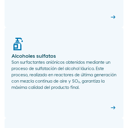
arrow_right_alt
Alcohol
Alcoholes sulfatos
Son surfactantes aniónicos obtenidos mediante un
proceso de sulfatación del alcohol láurico. Este
proceso, realizado en reactores de última generación
con mezcla continua de aire y SO₃, garantiza la
máxima calidad del producto final.
arrow_right_alt
Alcohole