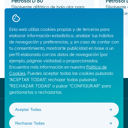
Petrosol D 60
Petrosol 
Disolvente alifático de bajo olor para
Disolvente 
procesos con secado prolongado.
para proces
arrow_right_alt
Esta web utiliza cookies propias y de terceros para
elaborar información estadística, analizar tus hábitos
de navegación y preferencias, y, en caso de contar con
tu consentimiento, mostrarte publicidad en base a un
perfil elaborado con los datos de navegación (por
ejemplo, páginas visitadas) o proporcionados.
Encuentra más información en nuestra
Política de
Breadcrumbs
Inicio
Productos químicos
Cookies
. Puedes aceptar todas las cookies pulsando
"ACEPTAR TODAS", rechazar todas pulsando
"RECHAZAR TODAS" o pulsar "CONFIGURAR" para
gestionarlas o rechazarlas.
Aceptar Todas
Síguenos
Rechazar Todas
Confiança Online. Saber mais sobre este selo de qua