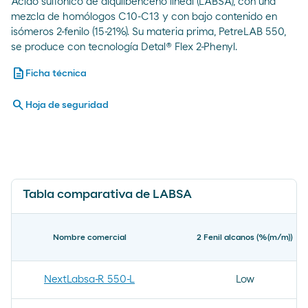
Ácido sulfónico de alquilbenceno lineal (LABSA), con una
mezcla de homólogos C10-C13 y con bajo contenido en
isómeros 2-fenilo (15-21%). Su materia prima, PetreLAB 550,
se produce con tecnología Detal® Flex 2-Phenyl.
description
Ficha técnica
search
Hoja de seguridad
Tabla comparativa de LABSA
Nombre comercial
2 Fenil alcanos (%(m/m))
NextLabsa-R 550-L
Low