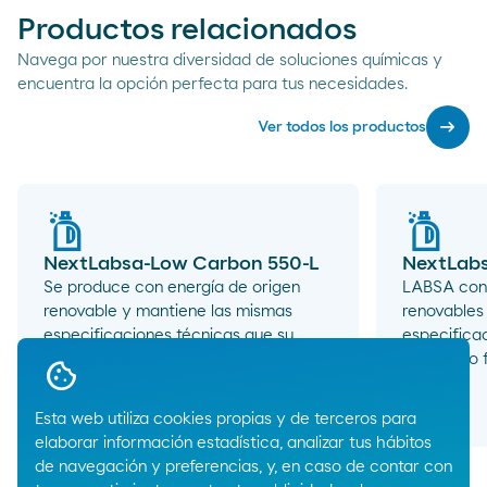
Productos relacionados
Navega por nuestra diversidad de soluciones químicas y
encuentra la opción perfecta para tus necesidades.
arrow_right_alt
Ver todos los productos
NextLabsa-Low Carbon 550-L
NextLabs
Se produce con energía de origen
LABSA con 
renovable y mantiene las mismas
renovables
especificaciones técnicas que su
especifica
versión fósil.
homólogo fó
arrow_right_alt
Esta web utiliza cookies propias y de terceros para
elaborar información estadística, analizar tus hábitos
de navegación y preferencias, y, en caso de contar con