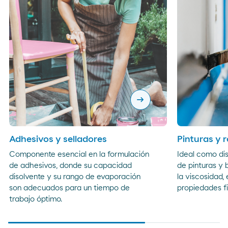
arrow_right_alt
Adhesivos y selladores
Pinturas y 
Componente esencial en la formulación
Ideal como dis
de adhesivos, donde su capacidad
de pinturas y 
disolvente y su rango de evaporación
la viscosidad, 
son adecuados para un tiempo de
propiedades fi
trabajo óptimo.