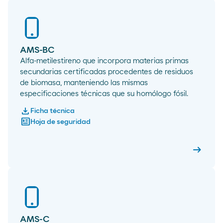
AMS-BC
Alfa-metilestireno que incorpora materias primas
secundarias certificadas procedentes de residuos
de biomasa, manteniendo las mismas
especificaciones técnicas que su homólogo fósil.
download
Ficha técnica
newsmode
Hoja de seguridad
arrow_right_alt
AMS-B
AMS-C