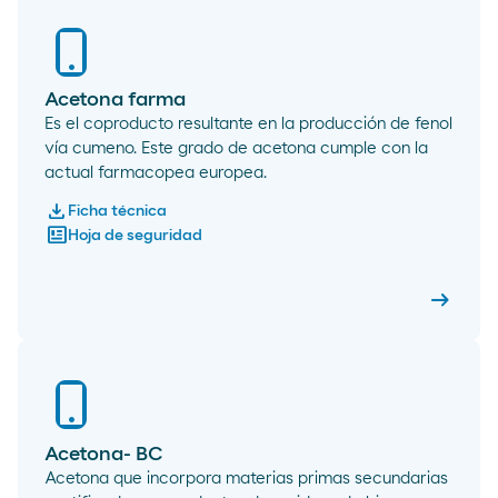
Acetona farma
Es el coproducto resultante en la producción de fenol
vía cumeno. Este grado de acetona cumple con la
actual farmacopea europea.
download
Ficha técnica
newsmode
Hoja de seguridad
arrow_right_alt
Aceton
Acetona- BC
Acetona que incorpora materias primas secundarias