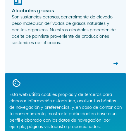
Alcoholes grasos
Son sustancias cerosas, generalmente de elevado
peso molecular, derivadas de grasas naturales y
aceites orgánicos. Nuestros alcoholes proceden de
aceite de palmiste proveniente de producciones
sostenibles certificadas.
arrow_right_alt
Alcohol
Pa
arrow_right_alt
1
2
3
sigui
Esta web utiliza cookies propias y de terceros para
elaborar información estadística, analizar tus hábitos
de navegación y preferencias, y, en caso de contar con
tu consentimiento, mostrarte publicidad en base a un
perfil elaborado con los datos de navegación (por
ejemplo, páginas visitadas) o proporcionados.