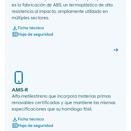
es la fabricación de ABS, un termoplástico de alta
resistencia al impacto, ampliamente utilizado en
múltiples sectores.
download
Ficha técnica
newsmode
Hoja de seguridad
arrow_right_alt
AMS-Lo
AMS-R
Alfa-metilestireno que incorpora materias primas
renovables certificadas y que mantiene las mismas
especificaciones que su homólogo fósil.
download
Ficha técnica
newsmode
Hoja de seguridad