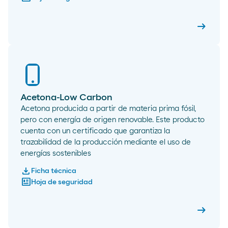
arrow_right_alt
Aceton
Acetona-Low Carbon
Acetona producida a partir de materia prima fósil,
pero con energía de origen renovable. Este producto
cuenta con un certificado que garantiza la
trazabilidad de la producción mediante el uso de
energías sostenibles
download
Ficha técnica
newsmode
Hoja de seguridad
arrow_right_alt
Aceton