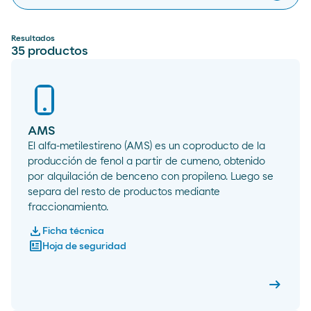
Resultados
35
productos
AMS
El alfa-metilestireno (AMS) es un coproducto de la
producción de fenol a partir de cumeno, obtenido
por alquilación de benceno con propileno. Luego se
separa del resto de productos mediante
fraccionamiento.
download
Ficha técnica
newsmode
Hoja de seguridad
arrow_right_alt
AMS