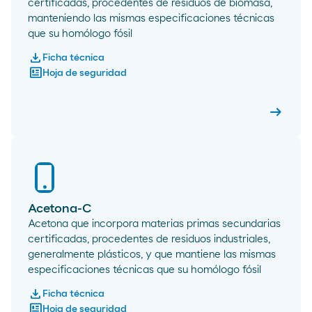
certificadas, procedentes de residuos de biomasa,
manteniendo las mismas especificaciones técnicas
que su homólogo fósil
download
Ficha técnica
newsmode
Hoja de seguridad
arrow_right_alt
Acetona
Acetona-C
Acetona que incorpora materias primas secundarias
certificadas, procedentes de residuos industriales,
generalmente plásticos, y que mantiene las mismas
especificaciones técnicas que su homólogo fósil
download
Ficha técnica
newsmode
Hoja de seguridad