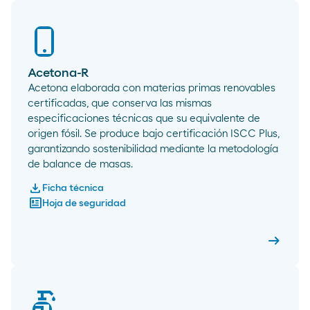
Acetona-R
Acetona elaborada con materias primas renovables
certificadas, que conserva las mismas
especificaciones técnicas que su equivalente de
origen fósil. Se produce bajo certificación ISCC Plus,
garantizando sostenibilidad mediante la metodología
de balance de masas.
download
Ficha técnica
newsmode
Hoja de seguridad
arrow_right_alt
Acetona