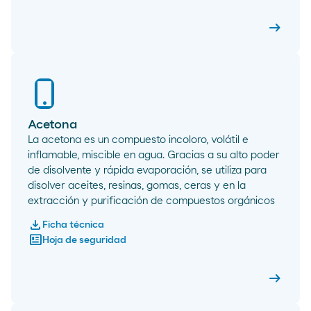
arrow_right_alt
AMS-R
Acetona
La acetona es un compuesto incoloro, volátil e
inflamable, miscible en agua. Gracias a su alto poder
de disolvente y rápida evaporación, se utiliza para
disolver aceites, resinas, gomas, ceras y en la
extracción y purificación de compuestos orgánicos
download
Ficha técnica
newsmode
Hoja de seguridad
arrow_right_alt
Aceton