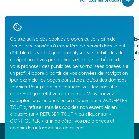
arrow_right_alt
Voir tous les produits
NextLab-Low Carbon 550-H
NextLab-
Ce site utilise des cookies propres et tiers afin de
traiter des données à caractère personnel dans le but
LAB produit avec de l’énergie
LAB produit
d’établir des statistiques, d’analyser vos habitudes de
renouvelable et équivalent du
renouvelab
navigation et vos préférences et, le cas échéant, de
PetreLAB 500.
premières c
arrow_right_alt
vous proposer des publicités personnalisées basées sur
un profil élaboré à partir de vos données de navigation
(par exemple, les pages consultées) et/ou des données
fournies. Pour plus d’informations, veuillez consulter
notre
Politique relative aux cookies
. Vous pouvez
accepter tous les cookies en cliquant sur « ACCEPTER
TOUT », refuser tous les cookies non essentiels en
Breadcrumbs
cliquant sur « REFUSER TOUT » ou cliquer sur «
Home
Produits chimiques
Tensioactifs
CONFIGURER » afin de gérer vos préférences et
obtenir des informations détaillées.