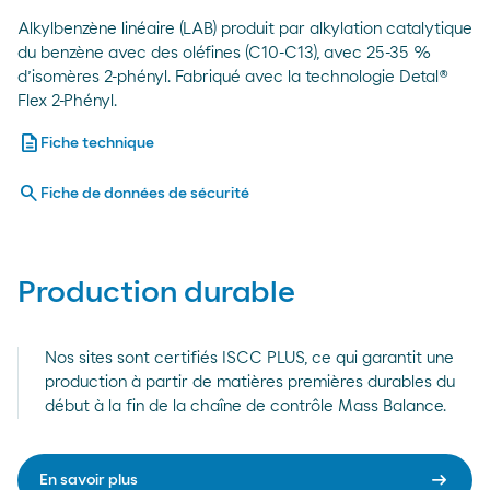
Alkylbenzène linéaire (LAB) produit par alkylation catalytique
du benzène avec des oléfines (C10-C13), avec 25-35 %
d’isomères 2-phényl. Fabriqué avec la technologie Detal®
Flex 2-Phényl.
description
Fiche technique
search
Fiche de données de sécurité
Production durable
Nos sites sont certifiés ISCC PLUS, ce qui garantit une
production à partir de matières premières durables du
début à la fin de la chaîne de contrôle Mass Balance.
arrow_right_alt
En savoir plus