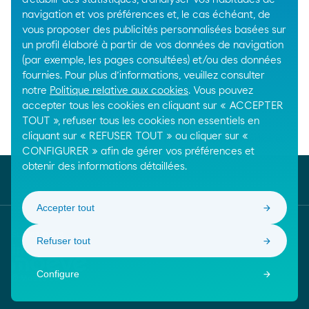
Pa
arrow_right_alt
1
2
navigation et vos préférences et, le cas échéant, de
sigui
vous proposer des publicités personnalisées basées sur
un profil élaboré à partir de vos données de navigation
(par exemple, les pages consultées) et/ou des données
fournies. Pour plus d’informations, veuillez consulter
notre
Politique relative aux cookies
. Vous pouvez
accepter tous les cookies en cliquant sur « ACCEPTER
TOUT », refuser tous les cookies non essentiels en
Breadcrumbs
cliquant sur « REFUSER TOUT » ou cliquer sur «
Home
Produits chimiques
Produits intermédiaires
CONFIGURER » afin de gérer vos préférences et
obtenir des informations détaillées.
Accepter tout
Suivez-nous
Refuser tout
Moeve. Ir para a página inicial
Configure
© Moeve 2026