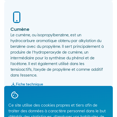
Cumène
Le cumène, ou isopropylbenzène, est un
hydrocarbure aromatique obtenu par alkylation du
benzène avec du propylène. Il sert principalement à
produire de l’hydroperoxyde de cumène, un
intermédiaire pour la synthèse du phénol et de
l’acétone. Il est également utilisé dans les
tensioactifs, l’oxyde de propylène et comme additif
dans l’essence.
download
Fiche technique
newsmode
Fiche de données de sécurité
arrow_right_alt
Ce site utilise des cookies propres et tiers afin de
Cumèn
traiter des données à caractère personnel dans le but
d’établir des statistiques, d’analyser vos habitudes de