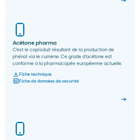
arrow_right_alt
Acéton
Acétone pharma
C’est le coproduit résultant de la production de
phénol via le cumène. Ce grade d’acétone est
conforme à la pharmacopée européenne actuelle.
download
Fiche technique
newsmode
Fiche de données de sécurité
arrow_right_alt
Acéton