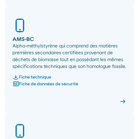
AMS-BC
Alpha-méthylstyrène qui comprend des matières
premières secondaires certifiées provenant de
déchets de biomasse tout en possédant les mêmes
spécifications techniques que son homologue fossile.
download
Fiche technique
newsmode
Fiche de données de sécurité
arrow_right_alt
AMS-B