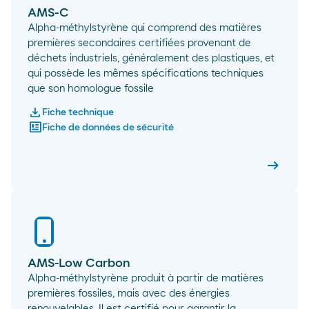
AMS-C
Alpha-méthylstyrène qui comprend des matières
premières secondaires certifiées provenant de
déchets industriels, généralement des plastiques, et
qui possède les mêmes spécifications techniques
que son homologue fossile
download
Fiche technique
newsmode
Fiche de données de sécurité
arrow_right_alt
AMS-C
AMS-Low Carbon
Alpha-méthylstyrène produit à partir de matières
premières fossiles, mais avec des énergies
renouvelables. Il est certifié pour garantir la