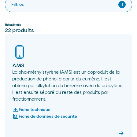
Filtros
1
Résultats
22
produits
AMS
L’alpha-méthylstyrène (AMS) est un coproduit de la
production de phénol à partir du cumène. Il est
obtenu par alkylation du benzène avec du propylène.
Il est ensuite séparé du reste des produits par
fractionnement.
download
Fiche technique
newsmode
Fiche de données de sécurité
arrow_right_alt
AMS