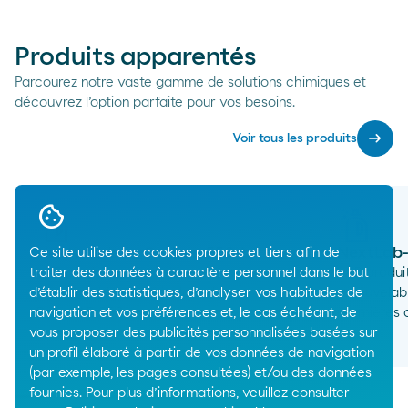
Produits apparentés
Parcourez notre vaste gamme de solutions chimiques et
découvrez l’option parfaite pour vos besoins.
arrow_right_alt
Voir tous les produits
NextLab-Low Carbon 550-L
NextLab-
Ce site utilise des cookies propres et tiers afin de
traiter des données à caractère personnel dans le but
LAB produit avec de l’énergie
LAB produit
d’établir des statistiques, d’analyser vos habitudes de
renouvelable et équivalent du
renouvelab
navigation et vos préférences et, le cas échéant, de
PetreLAB 550.
premières c
arrow_right_alt
vous proposer des publicités personnalisées basées sur
un profil élaboré à partir de vos données de navigation
(par exemple, les pages consultées) et/ou des données
fournies. Pour plus d’informations, veuillez consulter