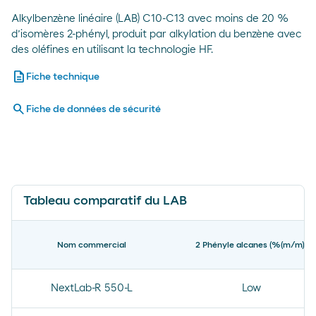
Alkylbenzène linéaire (LAB) C10-C13 avec moins de 20 %
d’isomères 2-phényl, produit par alkylation du benzène avec
des oléfines en utilisant la technologie HF.
description
Fiche technique
search
Fiche de données de sécurité
Tableau comparatif du LAB
Nom commercial
2 Phényle alcanes (%(m/m))
NextLab-R 550-L
Low