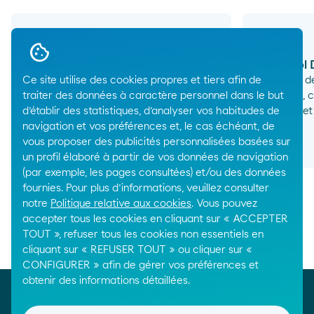
Petrosol D Heptane
Petrosol
Ce site utilise des cookies propres et tiers afin de
Mélange d’hydrocarbures d’une
Mélange de
traiter des données à caractère personnel dans le but
pureté supérieure à 95 %, pauvre en
isomères, 
d’établir des statistiques, d’analyser vos habitudes de
composés aromatiques et en
volatilité 
navigation et vos préférences et, le cas échéant, de
impuretés.
arrow_right_alt
vous proposer des publicités personnalisées basées sur
un profil élaboré à partir de vos données de navigation
(par exemple, les pages consultées) et/ou des données
fournies. Pour plus d’informations, veuillez consulter
notre
Politique relative aux cookies
. Vous pouvez
accepter tous les cookies en cliquant sur « ACCEPTER
TOUT », refuser tous les cookies non essentiels en
Breadcrumbs
cliquant sur « REFUSER TOUT » ou cliquer sur «
Home
Produits chimiques
Solvants
CONFIGURER » afin de gérer vos préférences et
obtenir des informations détaillées.