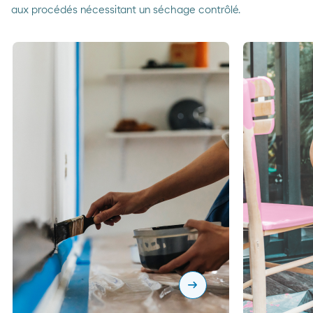
aux procédés nécessitant un séchage contrôlé.
arrow_right_alt