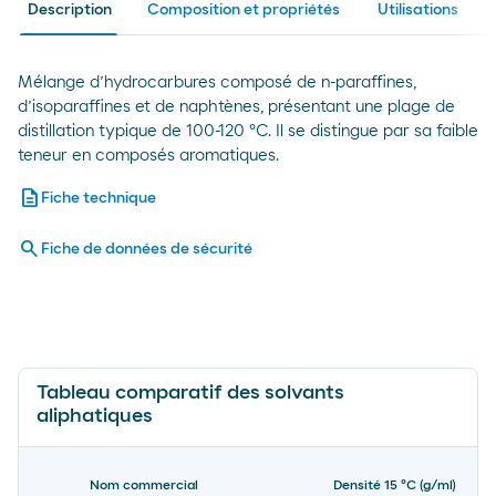
Description
Composition et propriétés
Utilisations
Mélange d’hydrocarbures composé de n-paraffines,
d’isoparaffines et de naphtènes, présentant une plage de
distillation typique de 100-120 ºC. Il se distingue par sa faible
teneur en composés aromatiques.
description
Fiche technique
search
Fiche de données de sécurité
Tableau comparatif des solvants
aliphatiques
Nom commercial
Densité 15 ºC (g/ml)