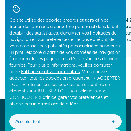
Petrosol 95A 18/20 ND
Petrosol
Ce site utilise des cookies propres et tiers afin de
traiter des données à caractère personnel dans le but
Solvant aromatique très puissant à
Solvant ar
d’établir des statistiques, d’analyser vos habitudes de
faible teneur en naphtalènes.
pureté pour
navigation et vos préférences et, le cas échéant, de
séchage co
arrow_right_alt
vous proposer des publicités personnalisées basées sur
un profil élaboré à partir de vos données de navigation
(par exemple, les pages consultées) et/ou des données
fournies. Pour plus d’informations, veuillez consulter
notre
Politique relative aux cookies
. Vous pouvez
accepter tous les cookies en cliquant sur « ACCEPTER
TOUT », refuser tous les cookies non essentiels en
Breadcrumbs
cliquant sur « REFUSER TOUT » ou cliquer sur «
Home
Produits chimiques
Solvants
CONFIGURER » afin de gérer vos préférences et
obtenir des informations détaillées.
Accepter tout