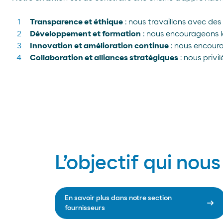
Transparence et éthique
: nous travaillons avec des 
Développement et formation
: nous encourageons l
Innovation et amélioration continue
: nous encoura
Collaboration et alliances stratégiques
: nous privi
L’objectif qui nou
En savoir plus dans notre section
arrow_right_alt
fournisseurs