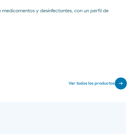
e medicamentos y desinfectantes, con un perfil de
arrow_right_alt
Ver todos los productos