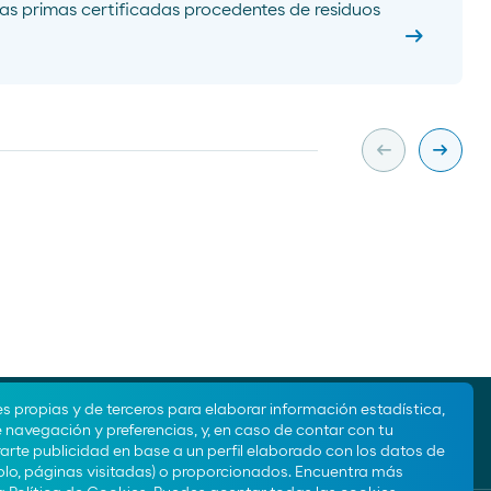
as primas certificadas procedentes de residuos
arrow_right_alt
arrow_left_alt
arrow_right_alt
Slide previa
Slide s
es propias y de terceros para elaborar información estadística,
e navegación y preferencias, y, en caso de contar con tu
rte publicidad en base a un perfil elaborado con los datos de
lo, páginas visitadas) o proporcionados. Encuentra más