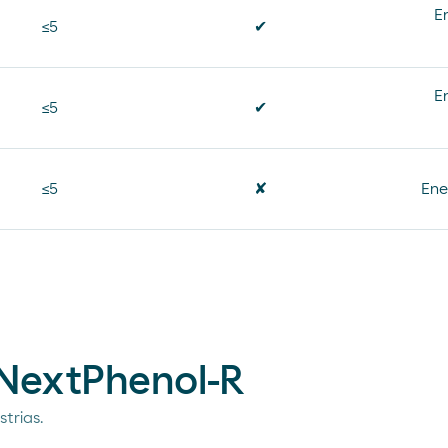
E
≤5
✔
E
≤5
✔
≤5
✘
Ene
 NextPhenol-R
trias.