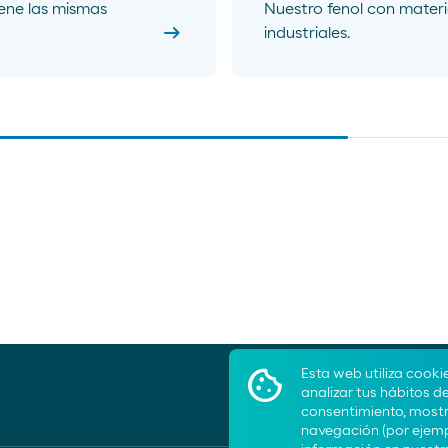
ene las mismas
Nuestro fenol con materi
arrow_right_alt
industriales.
Esta web utiliza cooki
analizar tus hábitos d
consentimiento, mostra
navegación (por ejemp