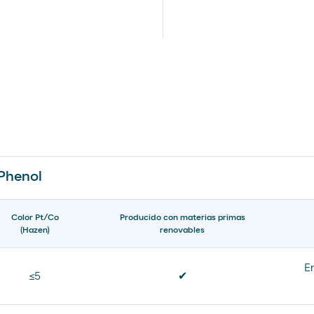
Phenol
Color Pt/Co
Producido con materias primas
(Hazen)
renovables
E
≤5
✔