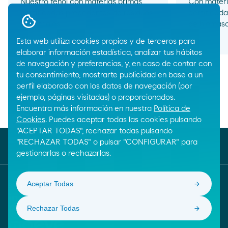
Nuestro fenol con materias primas
Con materi
certificadas procedentes de residuos
certificada
industriales.
de biomasa
arrow_right_alt
Esta web utiliza cookies propias y de terceros para
elaborar información estadística, analizar tus hábitos
de navegación y preferencias, y, en caso de contar con
tu consentimiento, mostrarte publicidad en base a un
perfil elaborado con los datos de navegación (por
ejemplo, páginas visitadas) o proporcionados.
Encuentra más información en nuestra
Política de
Breadcrumbs
Inicio
Productos químicos
Químicos intermedios
Cookies
. Puedes aceptar todas las cookies pulsando
"ACEPTAR TODAS", rechazar todas pulsando
"RECHAZAR TODAS" o pulsar "CONFIGURAR" para
gestionarlas o rechazarlas.
Aceptar Todas
Síguenos
Rechazar Todas
Confiança Online. Saber mais sobre este selo de qua