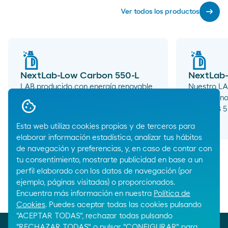
arrow_right_alt
Ver todos los productos
NextLab-Low Carbon 550-L
NextLab-
LAB producido con energía renovable,
Nuestro LA
equivalente a PetreLAB 550.
origen reno
PetreLAB 5
arrow_right_alt
Esta web utiliza cookies propias y de terceros para
elaborar información estadística, analizar tus hábitos
de navegación y preferencias, y, en caso de contar con
tu consentimiento, mostrarte publicidad en base a un
perfil elaborado con los datos de navegación (por
ejemplo, páginas visitadas) o proporcionados.
Encuentra más información en nuestra
Política de
Breadcrumbs
Inicio
Productos químicos
Surfactantes
Cookies
. Puedes aceptar todas las cookies pulsando
"ACEPTAR TODAS", rechazar todas pulsando
"RECHAZAR TODAS" o pulsar "CONFIGURAR" para