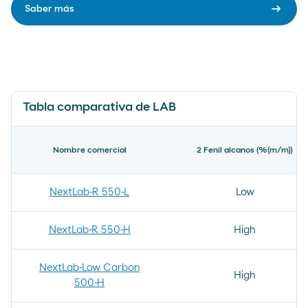
arrow_right_alt
Saber más
Tabla comparativa de LAB
Nombre comercial
2 Fenil alcanos (%(m/m))
NextLab-R 550-L
Low
NextLab-R 550-H
High
NextLab-Low Carbon
High
500-H