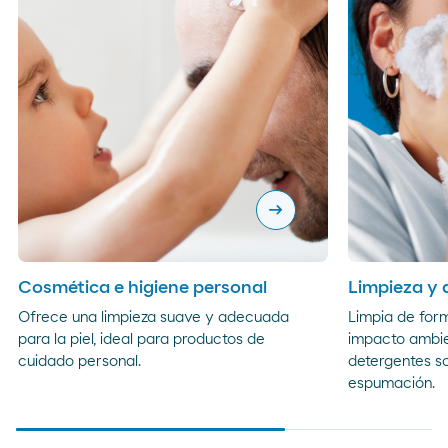
arrow_right_alt
Cosmética e higiene personal
Limpieza y 
Ofrece una limpieza suave y adecuada
Limpia de for
para la piel, ideal para productos de
impacto ambien
cuidado personal.
detergentes s
espumación.