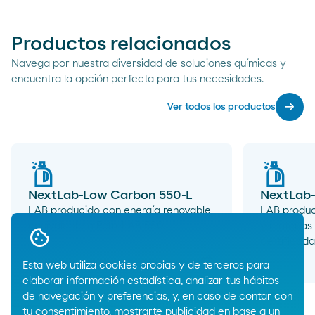
Productos relacionados
Navega por nuestra diversidad de soluciones químicas y
encuentra la opción perfecta para tus necesidades.
arrow_right_alt
Ver todos los productos
NextLab-Low Carbon 550-L
NextLab-
LAB producido con energía renovable,
LAB produc
equivalente a PetreLAB 550.
y materias
certificada
arrow_right_alt
Esta web utiliza cookies propias y de terceros para
elaborar información estadística, analizar tus hábitos
de navegación y preferencias, y, en caso de contar con
tu consentimiento, mostrarte publicidad en base a un