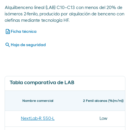
Alquilbenceno lineal (LAB) C10–C13 con menos del 20% de
isómeros 2-fenilo, producido por alquilación de benceno con
olefinas mediante tecnología HF.
description
Ficha técnica
search
Hoja de seguridad
Tabla comparativa de LAB
Nombre comercial
2 Fenil alcanos (%(m/m))
NextLab-R 550-L
Low