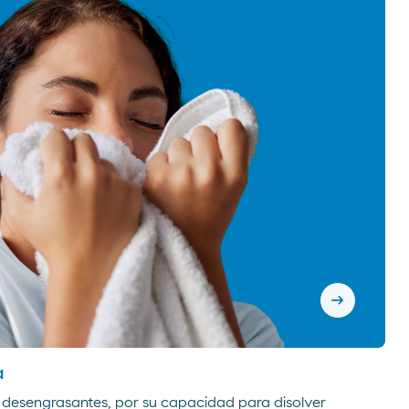
arrow_right_alt
a
desengrasantes, por su capacidad para disolver