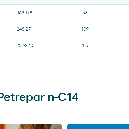
168-179
53
248-271
109
232-270
115
 Petrepar n-C14
.