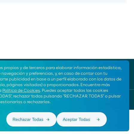
es propias y de terceros para elaborar información estadística,
e navegación y preferencias, y, en caso de contar con tu
rte publicidad en base a un perfil elaborado con los datos de
lo, páginas visitadas) o proporcionados. Encuentra más
ra
Política de Cookies
. Puedes aceptar todas las cookies
DAS", rechazar todas pulsando "RECHAZAR TODAS" o pulsar
Síguenos
stionarlas o rechazarlas.
mais sobre este selo de qualidade da internet. Abre numa nova aba.
Rechazar Todas
Aceptar Todas