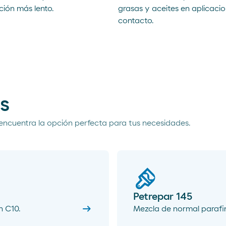
ción más lento.
grasas y aceites en aplicaci
contacto.
s
encuentra la opción perfecta para tus necesidades.
Petrepar 145
arrow_right_alt
n C10.
Mezcla de normal parafin