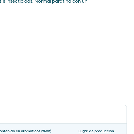
s e insecticidas. Normal parafina con un
ontenido en aromáticos (%wt)
Lugar de producción