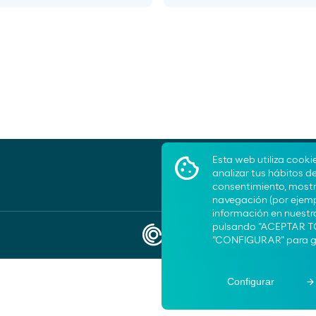
Esta web utiliza cooki
analizar tus hábitos d
consentimiento, mostra
navegación (por ejemp
información en nuest
Ayuda
pulsando "ACEPTAR TO
"CONFIGURAR" para ge
Confiança Online. Saber 
Aviso legal
Política de privacidad
Configurar
Política de cookies