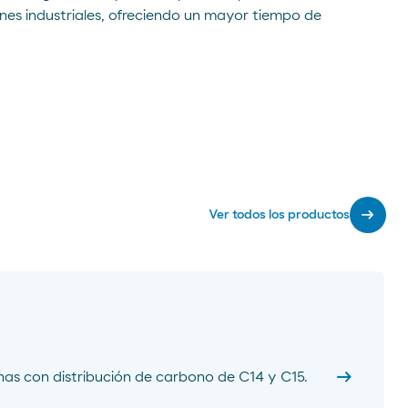
ones industriales, ofreciendo un mayor tiempo de
arrow_right_alt
Ver todos los productos
arrow_right_alt
as con distribución de carbono de C14 y C15.