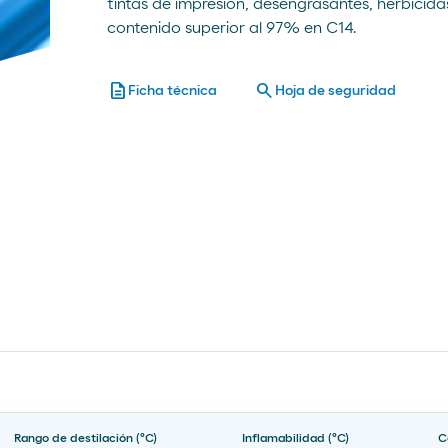
tintas de impresión, desengrasantes, herbicida
contenido superior al 97% en C14.
description
search
Ficha técnica
Hoja de seguridad
Rango de destilación (ºC)
Inflamabilidad (ºC)
C