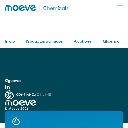
Breadcrumbs
Inicio
Productos químicos
Alcoholes
Glicerina
Síguenos
Confiança Online. Saber mais sobre este selo de qua
Moeve. Ir para a página inicial
© Moeve 2026